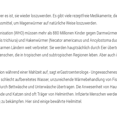
r es ist, sie wieder loszuwerden. Es gibt viele rezeptfreie Medikamente, d
usmittel, um Magenwürmer auf natürliche Weise loszuwerden.
isation (WHO) müssen mehr als 880 Millionen Kinder gegen Darmwürmer
ris trichiura) und Hakenwürmer (Necator americanus und Ancylostoma duo
 armen Ländern weit verbreitet. Sie werden hauptsächlich durch Eier übert
Menschen, die in tropischen und subtropischen Regionen leben. Aber auch
ion während einer Mahlzeit auf, sagt er
Gastroenterologe.
- Ungewaschenes
schlecht aufbereitetes Wasser, unzureichende Wärmebehandlung von Fisch
durch Bettwäsche und Unterwäsche übertragen. Die Anwesenheit von Hausti
de und Katzen sind oft Träger von Helminthen. Infizierte Menschen werde
ig zu bekämpfen. Hier sind einige bewährte Heilmittel.