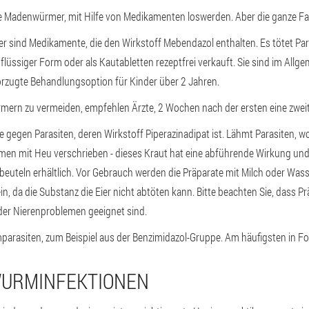
Madenwürmer, mit Hilfe von Medikamenten loswerden. Aber die ganze Famil
 sind Medikamente, die den Wirkstoff Mebendazol enthalten. Es tötet Paras
lüssiger Form oder als Kautabletten rezeptfrei verkauft. Sie sind im Allg
orzugte Behandlungsoption für Kinder über 2 Jahren.
mern zu vermeiden, empfehlen Ärzte, 2 Wochen nach der ersten eine zwe
gegen Parasiten, deren Wirkstoff Piperazinadipat ist. Lähmt Parasiten, w
en mit Heu verschrieben - dieses Kraut hat eine abführende Wirkung und 
rbeuteln erhältlich. Vor Gebrauch werden die Präparate mit Milch oder Was
n, da die Substanz die Eier nicht abtöten kann. Bitte beachten Sie, dass Prä
oder Nierenproblemen geeignet sind.
rasiten, zum Beispiel aus der Benzimidazol-Gruppe. Am häufigsten in For
WURMINFEKTIONEN