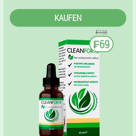
KAUFEN
₣138
₣69