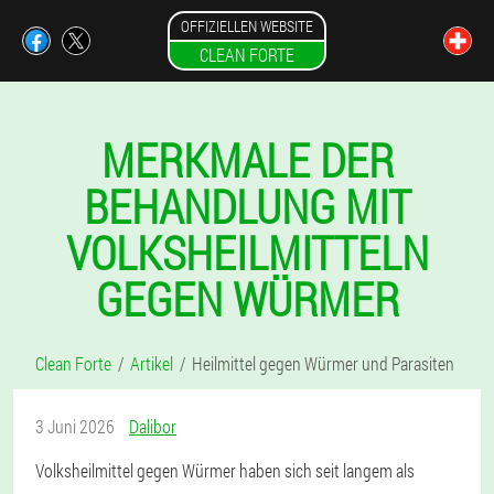
OFFIZIELLEN WEBSITE
CLEAN FORTE
MERKMALE DER
BEHANDLUNG MIT
VOLKSHEILMITTELN
GEGEN WÜRMER
Clean Forte
Artikel
Heilmittel gegen Würmer und Parasiten
3 Juni 2026
Dalibor
Volksheilmittel gegen Würmer haben sich seit langem als