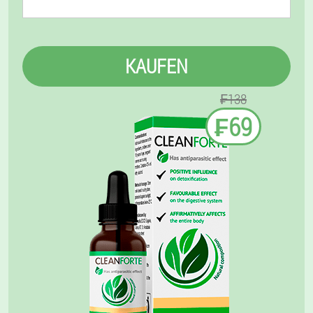
KAUFEN
₣138
₣69