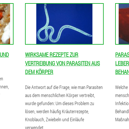
 UND
WIRKSAME REZEPTE ZUR
PARAS
VERTREIBUNG VON PARASITEN AUS
LEBER
DEM KÖRPER
BEHA
en
hnen,
Die Antwort auf die Frage, wie man Parasiten
Welche 
r
aus dem menschlichen Körper vertreibt,
menschl
wurde gefunden: Um dieses Problem zu
Infekti
lösen, werden häufig Kräuterrezepte,
Behand
Knoblauch, Zwiebeln und Einläufe
Maßnah
verwendet.