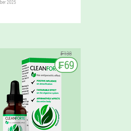
ober 2025
₣138
₣69