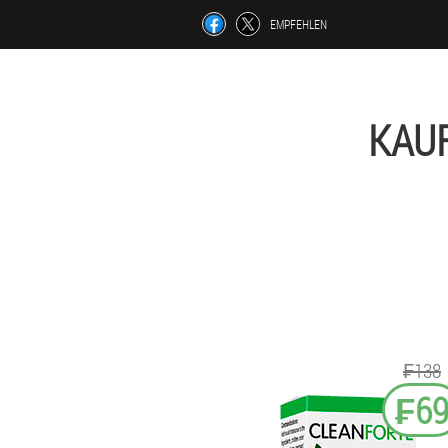
EMPFEHLEN
KAU
₣138
₣6