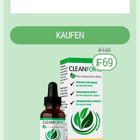
KAUFEN
₣138
₣69