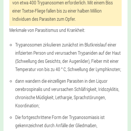
von etwa 400 Trypanosomen erforderlich. Mit einem Biss
einer Tsetse-Fliege fallen bis zu einer halben Million
Individuen des Parasiten zum Opfer.
Merkmale von Parasitismus und Krankheit:
Trypanosomen zirkulieren zunächst im Blutkreislauf einer
infizierten Person und verursachen Trypaniden auf der Haut
(Schwellung des Gesichts, der Augenlider), Fieber mit einer
Temperatur von bis zu 40 ° C, Schwellung der Lymphknoten;
dann wandern die einzelligen Parasiten in den Liquor
cerebrospinalis und verursachen Schläfrigkeit, Iridozyklitis,
chronische Müdigkeit, Lethargie, Sprachstörungen,
Koordination;
Die fortgeschrittene Form der Trypanosomiasis ist
gekennzeichnet durch Anfälle der Gliedmaßen,