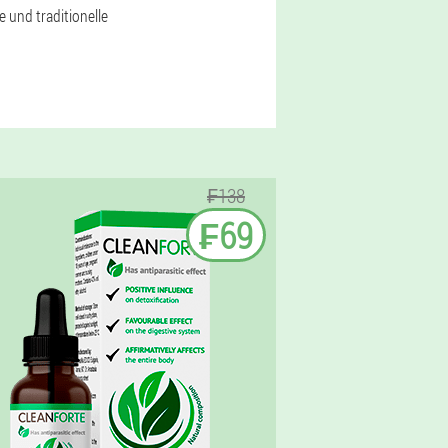
 und traditionelle
₣138
₣69