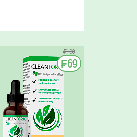
₣138
₣69